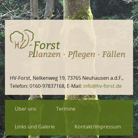
448 x 2554 px
HV-Forst
Nelkenweg 19
73765 Neuhausen a.d.F.
Telefon: 0160-97837168
E-Mail:
info@hv-forst.de
Über uns
Termine
Links und Galerie
Kontakt/Impressum